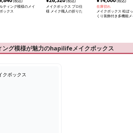
4,840
¥
26,320
¥
14,000
(税込)
(税込)
(税込)
ルティング模様のメイ
メイクボックス プロ仕
在庫切れ
ボックス
様 メイク職人の折りた
メイクボックス 松ぼっ
たみ式化粧台
くり装飾付き多機能メ
ク収納箱
グ模様が魅力のhapilifeメイクボックス