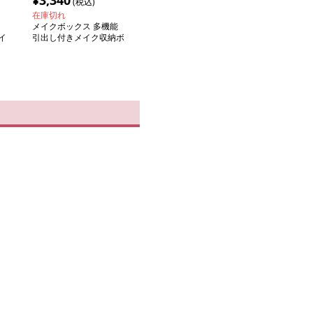
¥
3,340
(税込)
在庫切れ
メイクボックス 多機能
イ
引出し付きメイク収納ボ
ックス