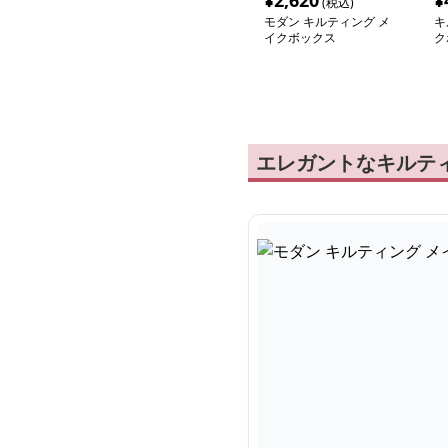
¥
2,620
¥
(税込)
モダン キルティング メ
キ
イクボックス
ク
エレガントなキルティン