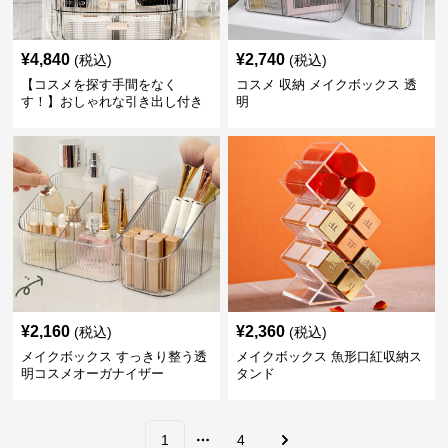
¥
4,840
¥
2,740
(税込)
(税込)
【コスメを探す手間をなく
コスメ 収納 メイクボックス 透
す！】おしゃれな引き出し付き
明
コスメ 収納 メイクボックス 透
明
¥
2,160
¥
2,360
(税込)
(税込)
メイクボックス すっきり整う透
メイクボックス 魚形口紅収納ス
明コスメオーガナイザー
タンド
1
4