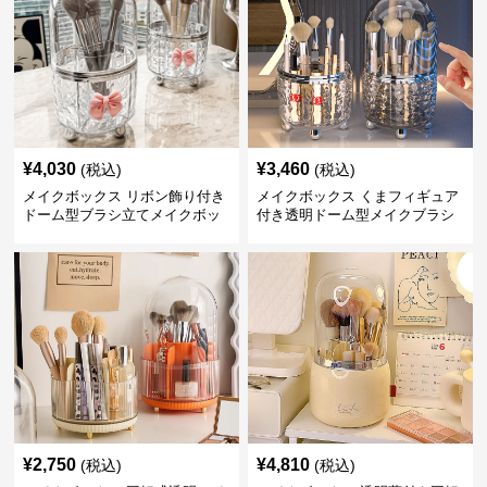
¥
4,030
¥
3,460
(税込)
(税込)
メイクボックス リボン飾り付き
メイクボックス くまフィギュア
ドーム型ブラシ立てメイクボッ
付き透明ドーム型メイクブラシ
クス
収納ケース
¥
2,750
¥
4,810
(税込)
(税込)