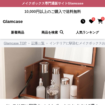
メイクボックス
専門通販サイト
Glamcase
10,000
円以上のご購入で送料無料
0
0
Glamcase
新着商品
商品を検索
人気ランキング
Glamcase TOP
›
記事一覧
›
インテリアに馴染むメイクボックスお