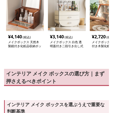
¥
4,140
¥
3,140
¥
2,720
(税込)
(税込)
(税込
メイクボックス 天然木
メイクボックス 白色 透
メイクボックス
製鏡付き化粧品収納ボッ
明蓋付き二段引き出し式
付き木製化粧品
クス蓋開き式
大容量収納ボックス
ス二段式
インテリア メイク ボックスの選び方｜まず
押さえるべきポイント
インテリア メイク ボックスを選ぶうえで重要な
判断基準