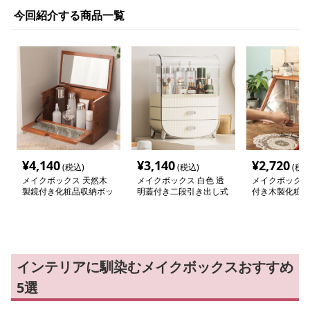
今回紹介する商品一覧
¥
4,140
¥
3,140
¥
2,720
(税込)
(税込)
(税込
メイクボックス 天然木
メイクボックス 白色 透
メイクボックス
製鏡付き化粧品収納ボッ
明蓋付き二段引き出し式
付き木製化粧品
クス蓋開き式
大容量収納ボックス
ス二段式
インテリアに馴染むメイクボックスおすすめ
5選