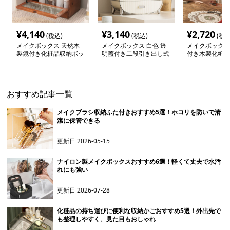
¥
4,140
¥
3,140
¥
2,720
(税込)
(税込)
(税込
メイクボックス 天然木
メイクボックス 白色 透
メイクボックス
製鏡付き化粧品収納ボッ
明蓋付き二段引き出し式
付き木製化粧品
クス蓋開き式
大容量収納ボックス
ス二段式
おすすめ記事一覧
メイクブラシ収納ふた付きおすすめ5選！ホコリを防いで清
潔に保管できる
更新日
2026-05-15
ナイロン製メイクボックスおすすめ6選！軽くて丈夫で水汚
れにも強い
更新日
2026-07-28
化粧品の持ち運びに便利な収納かごおすすめ5選！外出先で
も整理しやすく、見た目もおしゃれ