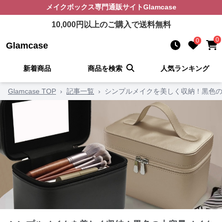
メイクボックス
専門通販サイト
Glamcase
10,000
円以上のご購入で送料無料
0
0
Glamcase
新着商品
商品を検索
人気ランキング
Glamcase TOP
›
記事一覧
›
シンプルメイクを美しく収納！黒色の