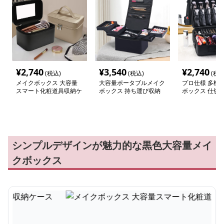
¥
2,740
¥
3,540
¥
2,740
(税込)
(税込)
(税込
メイクボックス 大容量
大容量ポータブルメイク
プロ仕様 多機
スマート化粧道具収納ケ
ボックス 持ち運び収納
ボックス 仕切
ース
ケース
き
シンプルデザインが魅力的な黒色大容量メイ
クボックス