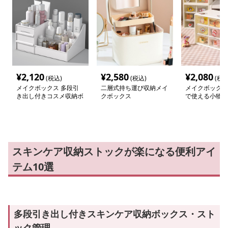
¥
2,120
¥
2,580
¥
2,080
(税込)
(税込)
(税込
メイクボックス 多段引
二層式持ち運び収納メイ
メイクボックス
き出し付きコスメ収納ボ
クボックス
で使える小物収
ックス
し
スキンケア収納ストックが楽になる便利アイ
テム10選
多段引き出し付きスキンケア収納ボックス・スト
ック管理