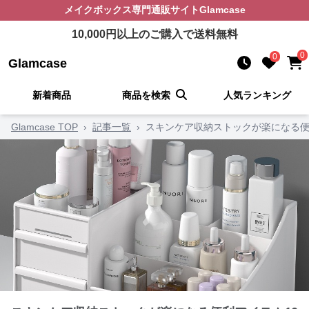
メイクボックス
専門通販サイト
Glamcase
10,000
円以上のご購入で送料無料
0
0
Glamcase
新着商品
商品を検索
人気ランキング
Glamcase TOP
›
記事一覧
›
スキンケア収納ストックが楽になる便