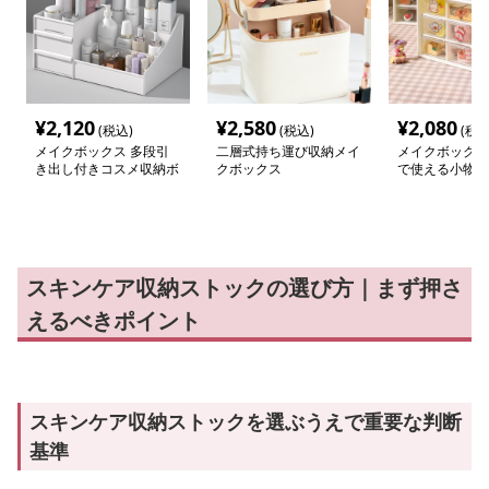
¥
2,120
¥
2,580
¥
2,080
(税込)
(税込)
(税込
メイクボックス 多段引
二層式持ち運び収納メイ
メイクボックス
き出し付きコスメ収納ボ
クボックス
で使える小物収
ックス
し
スキンケア収納ストックの選び方｜まず押さ
えるべきポイント
スキンケア収納ストックを選ぶうえで重要な判断
基準