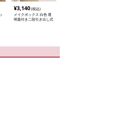
¥
3,140
(税込)
ッ
メイクボックス 白色 透
明蓋付き二段引き出し式
大容量収納ボックス