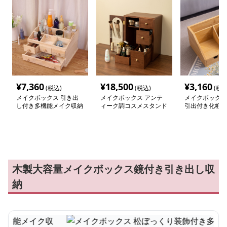
¥
7,360
¥
18,500
¥
3,160
(税込)
(税込)
(税込
メイクボックス 引き出
メイクボックス アンテ
メイクボックス
し付き多機能メイク収納
ィーク調コスメスタンド
引出付き化粧品
ケース
ボックス
木製大容量メイクボックス鏡付き引き出し収
納