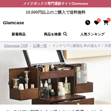
メイクボックス
専門通販サイト
Glamcase
10,000
円以上のご購入で送料無料
0
0
Glamcase
新着商品
商品を検索
人気ランキング
Glamcase TOP
›
記事一覧
›
インテリアに馴染む木の温もり！大容