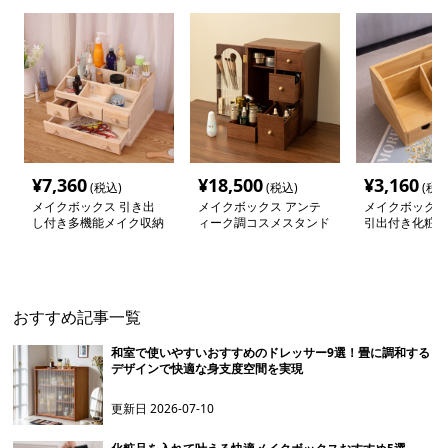
¥
7,360
¥
18,500
¥
3,160
(税込)
(税込)
(税込
メイクボックス 引き出
メイクボックス アンテ
メイクボックス
し付き多機能メイク収納
ィーク調コスメスタンド
引出付き化粧品
ケース
ボックス
おすすめ記事一覧
和室で使いやすいおすすめのドレッサー9選！畳に調和する
デザインで快適な身支度空間を実現
更新日
2026-07-10