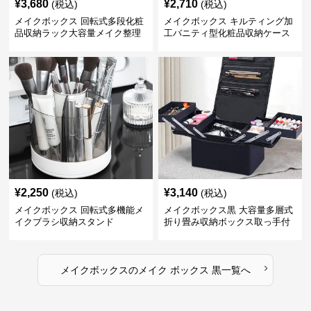
¥
3,680
¥
2,710
(税込)
(税込)
メイクボックス 回転式多段化粧
メイクボックス キルティング加
品収納ラック大容量メイク整理
工バニティ型化粧品収納ケース
ボックス【黒】
【黒】
¥
2,250
¥
3,140
(税込)
(税込)
メイクボックス 回転式多機能メ
メイクボックス黒 大容量多層式
イクブラシ収納スタンド
折り畳み収納ボックス取っ手付
き
›
メイクボックス
の
メイク ボックス 黒
一覧へ