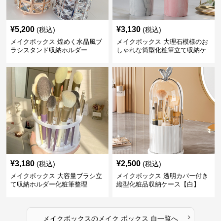
¥
5,200
¥
3,130
(税込)
(税込)
メイクボックス 煌めく水晶風ブ
メイクボックス 大理石模様のお
ラシスタンド収納ホルダー
しゃれな筒型化粧筆立て収納ケ
ース
¥
3,180
¥
2,500
(税込)
(税込)
メイクボックス 大容量ブラシ立
メイクボックス 透明カバー付き
て収納ホルダー化粧筆整理
縦型化粧品収納ケース【白】
›
メイクボックス
の
メイク ボックス 白
一覧へ