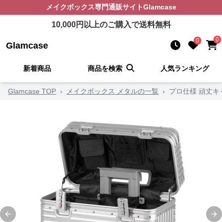
メイクボックス
専門通販サイト
Glamcase
10,000
円以上のご購入で送料無料
0
0
Glamcase
新着商品
商品を検索
人気ランキング
Glamcase TOP
›
メイクボックス メタルの一覧
›
プロ仕様 頑丈
Previous slide
Ne