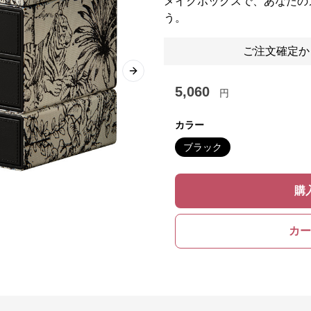
メイクボックスで、あなたの
う。
ご注文確定か
Next slide
5,060
円
カラー
ブラック
購
カー