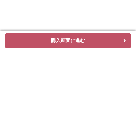
購入画面に進む
購入画面に進む
Glamcase
について