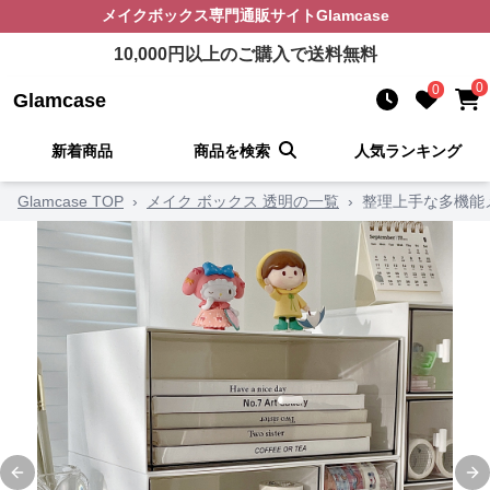
メイクボックス
専門通販サイト
Glamcase
10,000
円以上のご購入で送料無料
0
0
Glamcase
新着商品
商品を検索
人気ランキング
Glamcase TOP
›
メイク ボックス 透明の一覧
›
整理上手な多機能
Previous slide
Ne