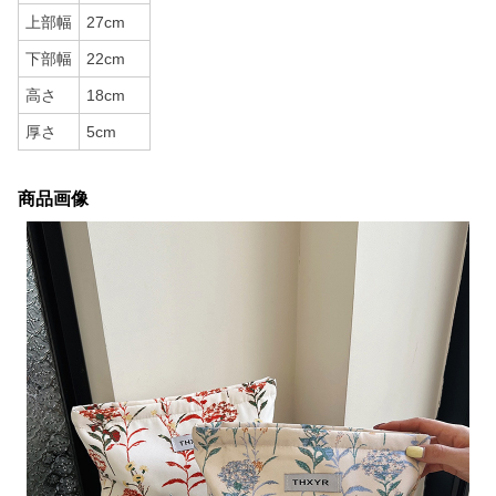
上部幅
27cm
下部幅
22cm
高さ
18cm
厚さ
5cm
商品画像