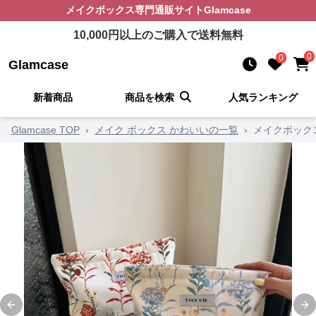
メイクボックス
専門通販サイト
Glamcase
10,000
円以上のご購入で送料無料
0
0
Glamcase
新着商品
商品を検索
人気ランキング
Glamcase TOP
›
メイク ボックス かわいいの一覧
›
メイクボック
Previous slide
Ne