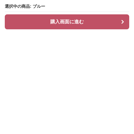
選択中の商品: ブルー
選択中の商品: ブルー
購入画面に進む
購入画面に進む
Glamcase
について
会社概要
利用規約