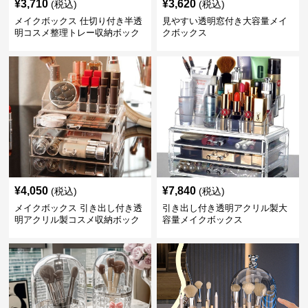
¥
3,710
¥
3,620
(税込)
(税込)
メイクボックス 仕切り付き半透
見やすい透明窓付き大容量メイ
明コスメ整理トレー収納ボック
クボックス
ス
¥
4,050
¥
7,840
(税込)
(税込)
メイクボックス 引き出し付き透
引き出し付き透明アクリル製大
明アクリル製コスメ収納ボック
容量メイクボックス
ス