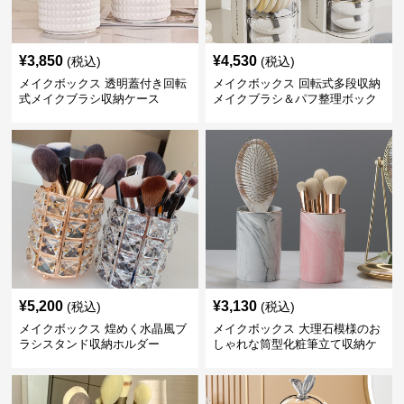
¥
3,850
¥
4,530
(税込)
(税込)
メイクボックス 透明蓋付き回転
メイクボックス 回転式多段収納
式メイクブラシ収納ケース
メイクブラシ＆パフ整理ボック
ス
¥
5,200
¥
3,130
(税込)
(税込)
メイクボックス 煌めく水晶風ブ
メイクボックス 大理石模様のお
ラシスタンド収納ホルダー
しゃれな筒型化粧筆立て収納ケ
ース