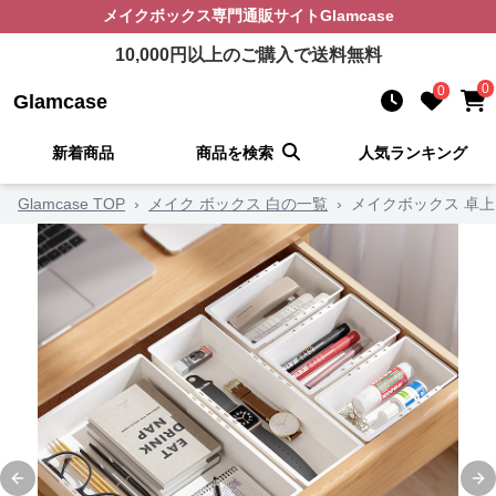
メイクボックス
専門通販サイト
Glamcase
10,000
円以上のご購入で送料無料
0
0
Glamcase
新着商品
商品を検索
人気ランキング
Glamcase TOP
›
メイク ボックス 白の一覧
›
メイクボックス 卓
Previous slide
Ne