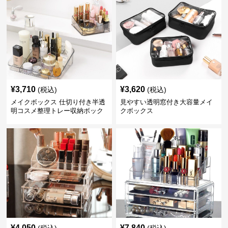
¥
3,710
¥
3,620
(税込)
(税込)
メイクボックス 仕切り付き半透
見やすい透明窓付き大容量メイ
明コスメ整理トレー収納ボック
クボックス
ス
¥
4,050
¥
7,840