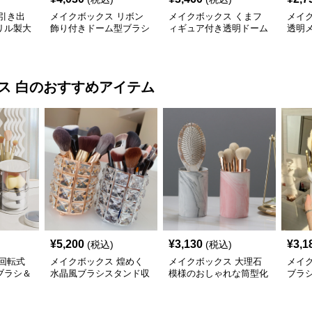
引き出
メイクボックス リボン
メイクボックス くまフ
メイ
リル製大
飾り付きドーム型ブラシ
ィギュア付き透明ドーム
透明
クス
立てメイクボックス
型メイクブラシ収納ケー
ケー
ス
ス 白
のおすすめアイテム
¥
5,200
¥
3,130
¥
3,1
(税込)
(税込)
回転式
メイクボックス 煌めく
メイクボックス 大理石
メイ
ブラシ＆
水晶風ブラシスタンド収
模様のおしゃれな筒型化
ブラ
ス
納ホルダー
粧筆立て収納ケース
化粧