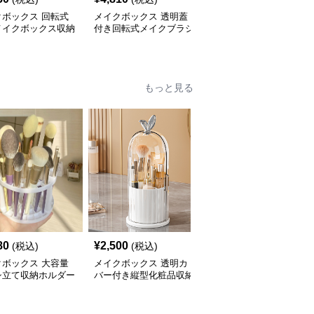
クボックス 回転式
メイクボックス 透明蓋
メイクボックス 透明ド
メイクボックス収納
付き回転式メイクブラシ
ーム型回転式メイクブラ
ス
収納ケース
シ収納ボックス
もっと見る
80
¥
2,500
¥
2,620
(税込)
(税込)
(税込)
クボックス 大容量
メイクボックス 透明カ
メイクボックス 透明蓋
シ立て収納ホルダー
バー付き縦型化粧品収納
付き回転式化粧品収納ケ
筆整理
ケース【白】
ース【白】