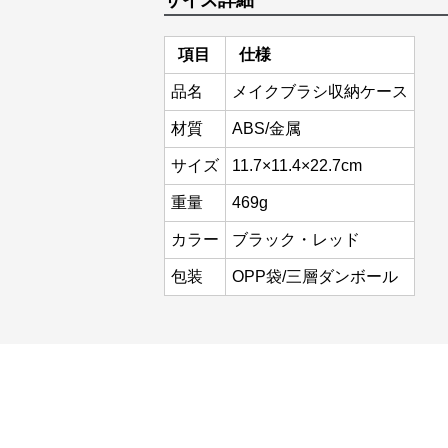
サイズ詳細
項目
仕様
品名
メイクブラシ収納ケース
材質
ABS/金属
サイズ
11.7×11.4×22.7cm
重量
469g
カラー
ブラック・レッド
包装
OPP袋/三層ダンボール