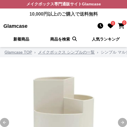
メイクボックス
専門通販サイト
Glamcase
10,000
円以上のご購入で送料無料
0
0
Glamcase
新着商品
商品を検索
人気ランキング
Glamcase TOP
›
メイクボックス シンプルの一覧
›
シンプル マル
Previous slide
Ne