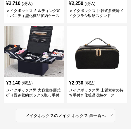
¥
2,710
¥
2,250
(税込)
(税込)
メイクボックス キルティング加
メイクボックス 回転式多機能メ
工バニティ型化粧品収納ケース
イクブラシ収納スタンド
【黒】
¥
3,140
¥
2,930
(税込)
(税込)
メイクボックス黒 大容量多層式
メイクボックス黒 上質素材の持
折り畳み収納ボックス取っ手付
ち手付き化粧品収納ケース
き
›
メイクボックス
の
メイク ボックス 黒
一覧へ