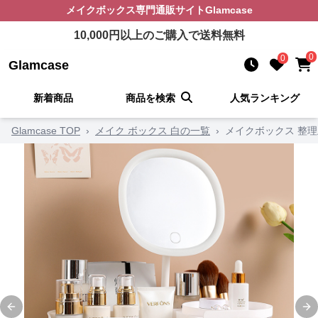
メイクボックス
専門通販サイト
Glamcase
10,000
円以上のご購入で送料無料
0
0
Glamcase
新着商品
商品を検索
人気ランキング
Glamcase TOP
›
メイク ボックス 白の一覧
›
メイクボックス 整
Previous slide
Ne