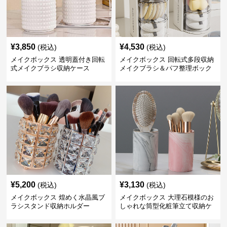
¥
3,850
¥
4,530
(税込)
(税込)
メイクボックス 透明蓋付き回転
メイクボックス 回転式多段収納
式メイクブラシ収納ケース
メイクブラシ＆パフ整理ボック
ス
¥
5,200
¥
3,130
(税込)
(税込)
メイクボックス 煌めく水晶風ブ
メイクボックス 大理石模様のお
ラシスタンド収納ホルダー
しゃれな筒型化粧筆立て収納ケ
ース