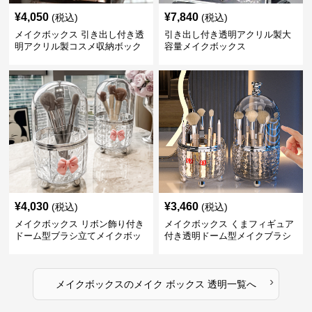
¥
4,050
¥
7,840
(税込)
(税込)
メイクボックス 引き出し付き透
引き出し付き透明アクリル製大
明アクリル製コスメ収納ボック
容量メイクボックス
ス
¥
4,030
¥
3,460
(税込)
(税込)
メイクボックス リボン飾り付き
メイクボックス くまフィギュア
ドーム型ブラシ立てメイクボッ
付き透明ドーム型メイクブラシ
クス
収納ケース
›
メイクボックス
の
メイク ボックス 透明
一覧へ