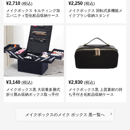
¥
2,710
¥
2,250
(税込)
(税込)
メイクボックス キルティング加
メイクボックス 回転式多機能メ
工バニティ型化粧品収納ケース
イクブラシ収納スタンド
【黒】
¥
3,140
¥
2,930
(税込)
(税込)
メイクボックス黒 大容量多層式
メイクボックス黒 上質素材の持
折り畳み収納ボックス取っ手付
ち手付き化粧品収納ケース
き
›
メイクボックス
の
メイク ボックス 黒
一覧へ