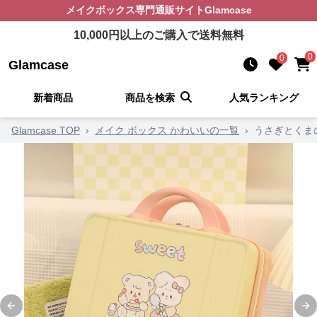
メイクボックス
専門通販サイト
Glamcase
10,000
円以上のご購入で送料無料
0
0
Glamcase
新着商品
商品を検索
人気ランキング
Glamcase TOP
›
メイク ボックス かわいいの一覧
›
うさぎとくま
Previous slide
Ne