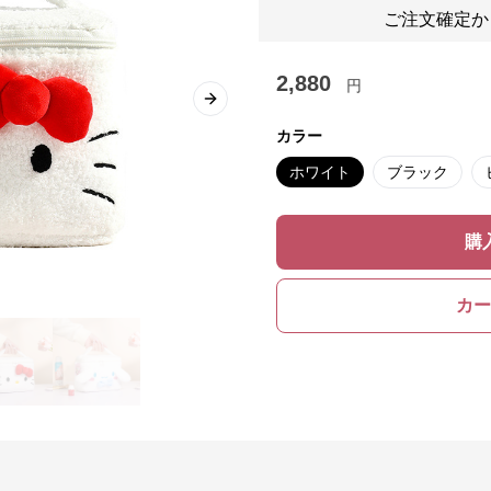
ご注文確定か
2,880
円
Next slide
カラー
ホワイト
ブラック
購
カー