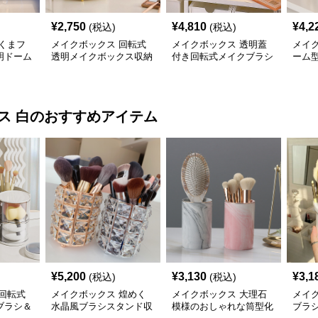
¥
2,750
¥
4,810
¥
4,2
(税込)
(税込)
くまフ
メイクボックス 回転式
メイクボックス 透明蓋
メイ
明ドーム
透明メイクボックス収納
付き回転式メイクブラシ
ーム
収納ケー
ケース
収納ケース
シ収
ス 白
のおすすめアイテム
¥
5,200
¥
3,130
¥
3,1
(税込)
(税込)
回転式
メイクボックス 煌めく
メイクボックス 大理石
メイ
ブラシ＆
水晶風ブラシスタンド収
模様のおしゃれな筒型化
ブラ