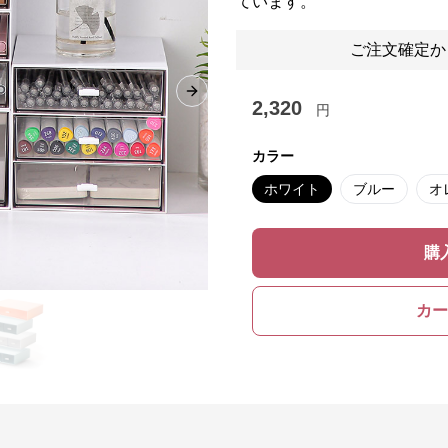
ています。
ご注文確定か
Next slide
2,320
円
カラー
ホワイト
ブルー
オ
購
カー