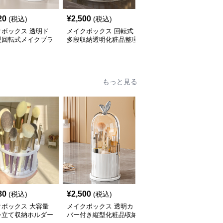
20
¥
2,500
¥
2,560
(税込)
(税込)
(税込)
クボックス 透明ド
メイクボックス 回転式
メイクボックス 三段引
型回転式メイクブラ
多段収納透明化粧品整理
き出し付き透明化粧品収
納ボックス
ボックス
納ボックス大容量
もっと見る
80
¥
2,500
¥
2,620
(税込)
(税込)
(税込)
クボックス 大容量
メイクボックス 透明カ
メイクボックス 透明蓋
シ立て収納ホルダー
バー付き縦型化粧品収納
付き回転式化粧品収納ケ