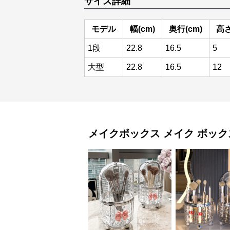
サイズ詳細
モデル
幅(cm)
奥行(cm)
高さ
1段
22.8
16.5
5
大型
22.8
16.5
12
メイクボックス
メイク ボック