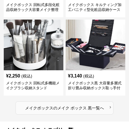
メイクボックス 回転式多段化粧
メイクボックス キルティング加
品収納ラック大容量メイク整理
工バニティ型化粧品収納ケース
ボックス【黒】
【黒】
¥
2,250
¥
3,140
(税込)
(税込)
メイクボックス 回転式多機能メ
メイクボックス黒 大容量多層式
イクブラシ収納スタンド
折り畳み収納ボックス取っ手付
き
›
メイクボックス
の
メイク ボックス 黒
一覧へ