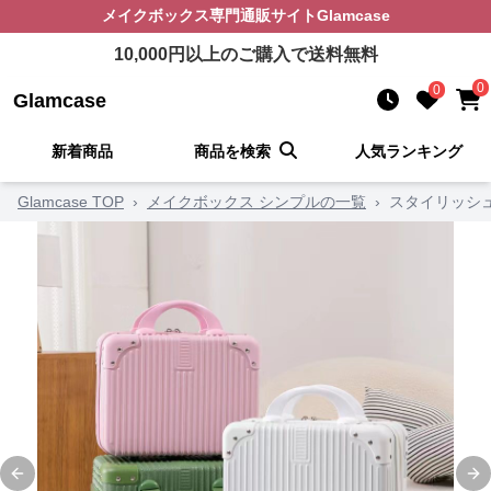
メイクボックス
専門通販サイト
Glamcase
10,000
円以上のご購入で送料無料
0
0
Glamcase
新着商品
商品を検索
人気ランキング
Glamcase TOP
›
メイクボックス シンプルの一覧
›
スタイリッシ
Previous slide
Ne