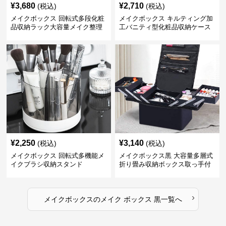
¥
3,680
¥
2,710
(税込)
(税込)
メイクボックス 回転式多段化粧
メイクボックス キルティング加
品収納ラック大容量メイク整理
工バニティ型化粧品収納ケース
ボックス【黒】
【黒】
¥
2,250
¥
3,140
(税込)
(税込)
メイクボックス 回転式多機能メ
メイクボックス黒 大容量多層式
イクブラシ収納スタンド
折り畳み収納ボックス取っ手付
き
›
メイクボックス
の
メイク ボックス 黒
一覧へ