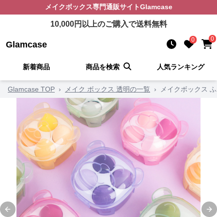
メイクボックス
専門通販サイト
Glamcase
10,000
円以上のご購入で送料無料
0
0
Glamcase
新着商品
商品を検索
人気ランキング
Glamcase TOP
›
メイク ボックス 透明の一覧
›
メイクボックス 
Previous slide
Ne