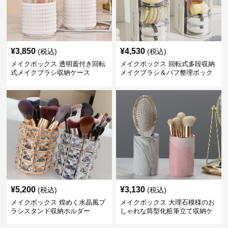
¥
3,850
¥
4,530
(税込)
(税込)
メイクボックス 透明蓋付き回転
メイクボックス 回転式多段収納
式メイクブラシ収納ケース
メイクブラシ＆パフ整理ボック
ス
¥
5,200
¥
3,130
(税込)
(税込)
メイクボックス 煌めく水晶風ブ
メイクボックス 大理石模様のお
ラシスタンド収納ホルダー
しゃれな筒型化粧筆立て収納ケ
ース