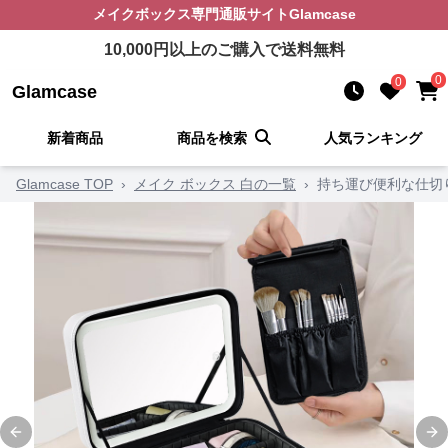
メイクボックス
専門通販サイト
Glamcase
10,000
円以上のご購入で送料無料
0
0
Glamcase
新着商品
商品を検索
人気ランキング
Glamcase TOP
›
メイク ボックス 白の一覧
›
持ち運び便利な仕切
Previous slide
Ne