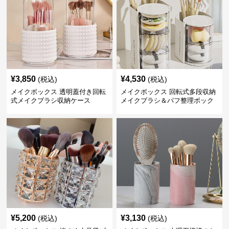
¥
3,850
¥
4,530
(税込)
(税込)
メイクボックス 透明蓋付き回転
メイクボックス 回転式多段収納
式メイクブラシ収納ケース
メイクブラシ＆パフ整理ボック
ス
¥
5,200
¥
3,130
(税込)
(税込)