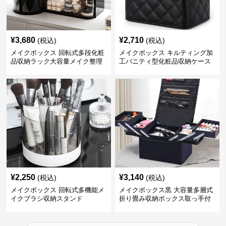
¥
3,680
¥
2,710
(税込)
(税込)
メイクボックス 回転式多段化粧
メイクボックス キルティング加
品収納ラック大容量メイク整理
工バニティ型化粧品収納ケース
ボックス【黒】
【黒】
¥
2,250
¥
3,140
(税込)
(税込)
メイクボックス 回転式多機能メ
メイクボックス黒 大容量多層式
イクブラシ収納スタンド
折り畳み収納ボックス取っ手付
き