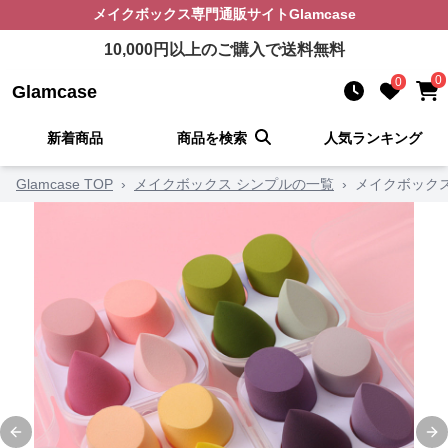
メイクボックス
専門通販サイト
Glamcase
10,000
円以上のご購入で送料無料
0
0
Glamcase
新着商品
商品を検索
人気ランキング
Glamcase TOP
›
メイクボックス シンプルの一覧
›
メイクボック
Previous slide
Ne