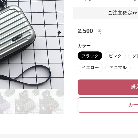
ご注文確定か
2,500
円
Next slide
カラー
ブラック
ピンク
グ
イエロー
アニマル
購
カー