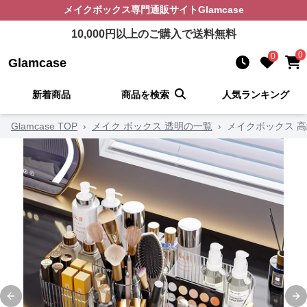
メイクボックス
専門通販サイト
Glamcase
10,000
円以上のご購入で送料無料
0
0
Glamcase
新着商品
商品を検索
人気ランキング
Glamcase TOP
›
メイク ボックス 透明の一覧
›
メイクボックス 
Previous slide
Ne