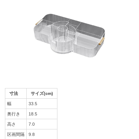
寸法
サイズ(cm)
幅
33.5
奥行き
18.5
高さ
7.0
区画間隔
9.8