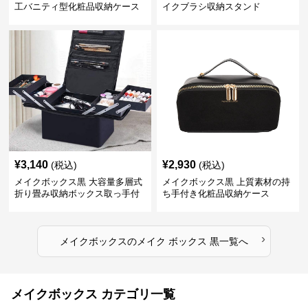
工バニティ型化粧品収納ケース
イクブラシ収納スタンド
【黒】
¥
3,140
¥
2,930
(税込)
(税込)
メイクボックス黒 大容量多層式
メイクボックス黒 上質素材の持
折り畳み収納ボックス取っ手付
ち手付き化粧品収納ケース
き
›
メイクボックス
の
メイク ボックス 黒
一覧へ
メイクボックス カテゴリ一覧