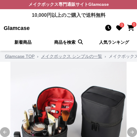
メイクボックス
専門通販サイト
Glamcase
10,000
円以上のご購入で送料無料
0
0
Glamcase
新着商品
商品を検索
人気ランキング
Glamcase TOP
›
メイクボックス シンプルの一覧
›
メイクボックス
Previous slide
Ne