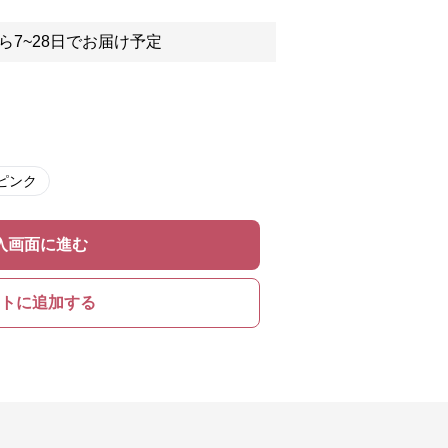
ら7~28日でお届け予定
ピンク
入画面に進む
トに追加する