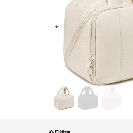
Previous slide