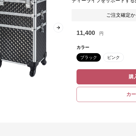
ティーライフをサポートする
ご注文確定か
Next slide
11,400
円
カラー
ブラック
ピンク
購
カー