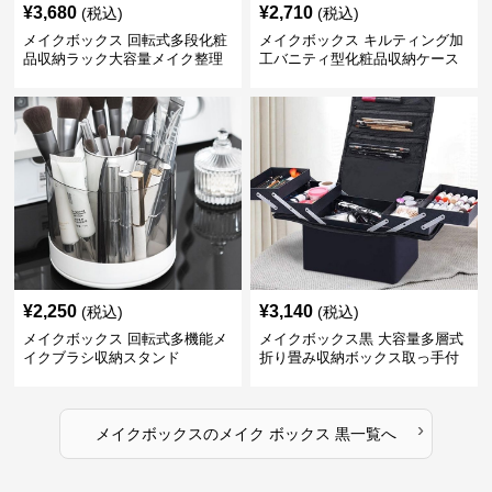
¥
3,680
¥
2,710
(税込)
(税込)
メイクボックス 回転式多段化粧
メイクボックス キルティング加
品収納ラック大容量メイク整理
工バニティ型化粧品収納ケース
ボックス【黒】
【黒】
¥
2,250
¥
3,140
(税込)
(税込)
メイクボックス 回転式多機能メ
メイクボックス黒 大容量多層式
イクブラシ収納スタンド
折り畳み収納ボックス取っ手付
き
›
メイクボックス
の
メイク ボックス 黒
一覧へ