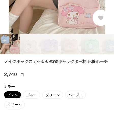
メイクボックス かわいい動物キャラクター柄 化粧ポーチ
2,740
円
カラー
ピンク
ブルー
グリーン
パープル
クリーム