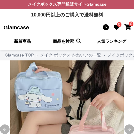
メイクボックス
専門通販サイト
Glamcase
10,000
円以上のご購入で送料無料
0
0
Glamcase
新着商品
商品を検索
人気ランキング
Glamcase TOP
›
メイク ボックス かわいいの一覧
›
メイクボック
Previous slide
Ne