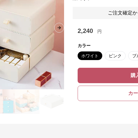
ご注文確定か
2,240
Next slide
円
カラー
ホワイト
ピンク
ブ
購
カー