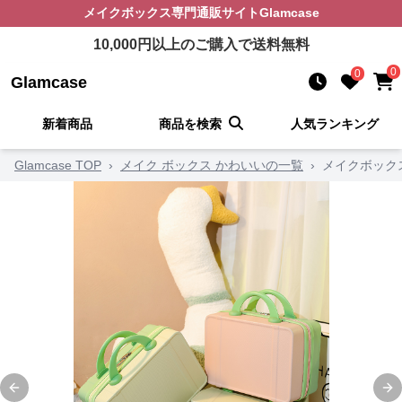
メイクボックス
専門通販サイト
Glamcase
10,000
円以上のご購入で送料無料
0
0
Glamcase
新着商品
商品を検索
人気ランキング
Glamcase TOP
›
メイク ボックス かわいいの一覧
›
メイクボック
Previous slide
Ne