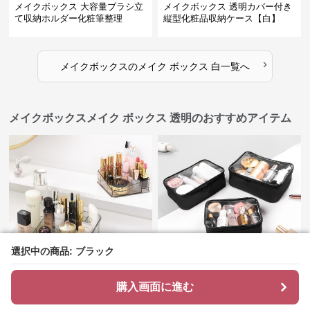
メイクボックス 大容量ブラシ立
メイクボックス 透明カバー付き
て収納ホルダー化粧筆整理
縦型化粧品収納ケース【白】
›
メイクボックス
の
メイク ボックス 白
一覧へ
メイクボックスメイク ボックス 透明のおすすめアイテム
選択中の商品: ブラック
選択中の商品: ブラック
¥
3,710
¥
3,620
(税込)
(税込)
購入画面に進む
購入画面に進む
メイクボックス 仕切り付き半透
見やすい透明窓付き大容量メイ
明コスメ整理トレー収納ボック
クボックス