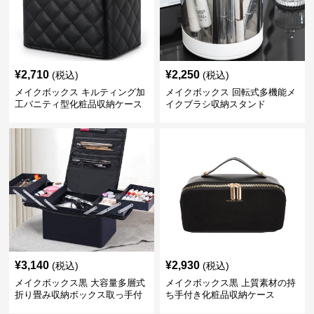
¥
2,710
¥
2,250
(税込)
(税込)
メイクボックス キルティング加
メイクボックス 回転式多機能メ
工バニティ型化粧品収納ケース
イクブラシ収納スタンド
【黒】
¥
3,140
¥
2,930
(税込)
(税込)
メイクボックス黒 大容量多層式
メイクボックス黒 上質素材の持
折り畳み収納ボックス取っ手付
ち手付き化粧品収納ケース
き