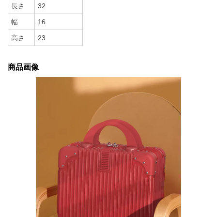
長さ
32
幅
16
高さ
23
商品画像