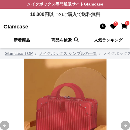
メイクボックス
専門通販サイト
Glamcase
10,000
円以上のご購入で送料無料
0
0
Glamcase
新着商品
商品を検索
人気ランキング
Glamcase TOP
›
メイクボックス シンプルの一覧
›
メイクボックス
Previous slide
Ne