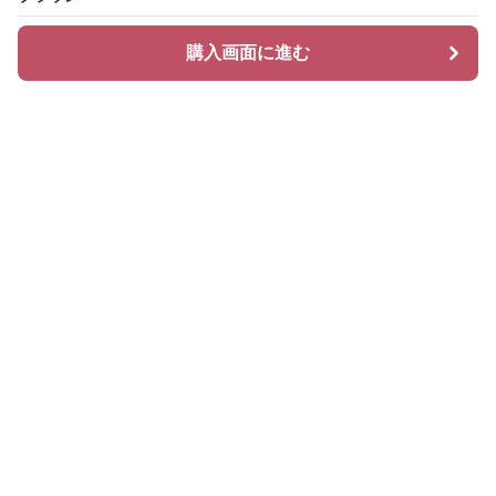
購入画面に進む
購入画面に進む
Glamcase
について
会社概要
利用規約