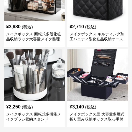
¥
3,680
¥
2,710
(税込)
(税込)
メイクボックス 回転式多段化粧
メイクボックス キルティング加
品収納ラック大容量メイク整理
工バニティ型化粧品収納ケース
ボックス【黒】
【黒】
¥
2,250
¥
3,140
(税込)
(税込)
メイクボックス 回転式多機能メ
メイクボックス黒 大容量多層式
イクブラシ収納スタンド
折り畳み収納ボックス取っ手付
き