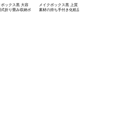
クボックス黒 大容
メイクボックス黒 上質
メイクボックス黒 多機
層式折り畳み収納ボ
素材の持ち手付き化粧品
能ポケット付き鏡面化粧
ス取っ手付き
収納ケース
収納ケース