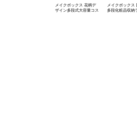
メイクボックス 花柄デ
メイクボックス 
ザイン多段式大容量コス
多段化粧品収納
メ収納ボックス
容量メイク整理
【黒】