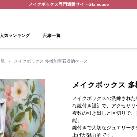
メイクボックス
専門通販サイト
Glamcase
人気ランキング
記事一覧
一覧
›
メイクボックス 多機能宝石収納ケース
メイクボックス 多
メイクボックスの洗練された
な鏡付き設計で、アクセサリ
複数の引き出しと区切りで、
能。
鍵付きで大切なジュエリーを
上げが魅力的です。