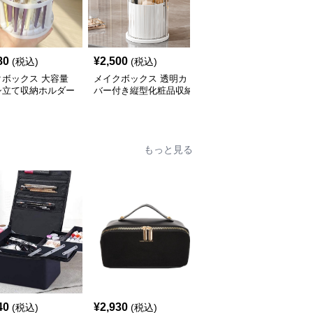
80
¥
2,500
¥
2,620
(税込)
(税込)
(税込)
クボックス 大容量
メイクボックス 透明カ
メイクボックス 透明蓋
シ立て収納ホルダー
バー付き縦型化粧品収納
付き回転式化粧品収納ケ
筆整理
ケース【白】
ース【白】
もっと見る
40
¥
2,930
¥
2,560
(税込)
(税込)
(税込)