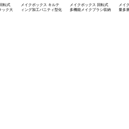
回転式
メイクボックス キルテ
メイクボックス 回転式
メイ
ラック大
ィング加工バニティ型化
多機能メイクブラシ収納
量多
ボックス
粧品収納ケース【黒】
スタンド
ック