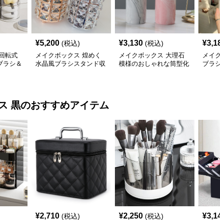
¥
5,200
¥
3,130
¥
3,1
(税込)
(税込)
回転式
メイクボックス 煌めく
メイクボックス 大理石
メイ
ブラシ＆
水晶風ブラシスタンド収
模様のおしゃれな筒型化
ブラ
ス
納ホルダー
粧筆立て収納ケース
化粧
ス 黒
のおすすめアイテム
¥
2,710
¥
2,250
¥
3,1
(税込)
(税込)