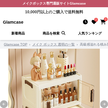
メイクボックス
専門通販サイト
Glamcase
10,000
円以上のご購入で送料無料
0
0
Glamcase
新着商品
商品を検索
人気ランキング
Glamcase TOP
›
メイク ボックス 透明の一覧
›
高級感溢れる積み
Previous slide
Ne