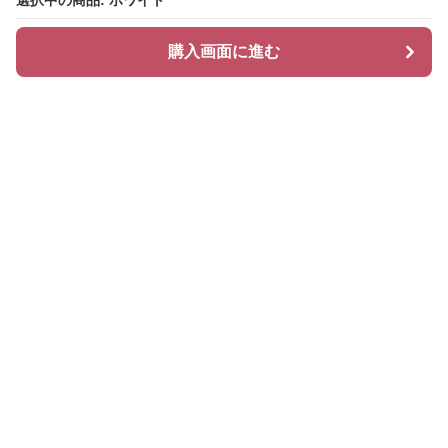
選択中の商品: ホワイト
選択中の商品: ホワイト
購入画面に進む
購入画面に進む
Glamcase
について
会社概要
利用規約