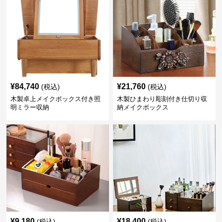
¥
84,740
¥
21,760
(税込)
(税込)
木製卓上メイクボックス付き照
木製ひまわり彫刻付き仕切り収
明ミラー収納
納メイクボックス
¥
9,180
¥
18,400
(税込)
(税込)