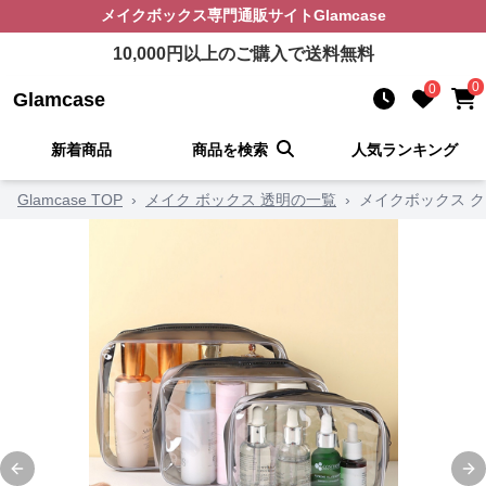
メイクボックス
専門通販サイト
Glamcase
10,000
円以上のご購入で送料無料
0
0
Glamcase
新着商品
商品を検索
人気ランキング
Glamcase TOP
›
メイク ボックス 透明の一覧
›
メイクボックス 
Previous slide
Ne