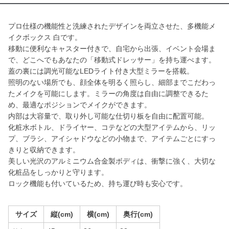
プロ仕様の機能性と洗練されたデザインを両立させた、多機能メ
イクボックス 白です。
移動に便利なキャスター付きで、自宅から出張、イベント会場ま
で、どこへでもあなたの「移動式ドレッサー」を持ち運べます。
蓋の裏には調光可能なLEDライト付き大型ミラーを搭載。
照明のない場所でも、顔全体を明るく照らし、細部までこだわっ
たメイクを可能にします。ミラーの角度は自由に調整できるた
め、最適なポジションでメイクができます。
内部は大容量で、取り外し可能な仕切り板を自由に配置可能。
化粧水ボトル、ドライヤー、コテなどの大型アイテムから、リッ
プ、ブラシ、アイシャドウなどの小物まで、アイテムごとにすっ
きりと収納できます。
美しい光沢のアルミニウム合金製ボディは、衝撃に強く、大切な
化粧品をしっかりと守ります。
ロック機能も付いているため、持ち運び時も安心です。
サイズ
縦(cm)
横(cm)
奥行(cm)