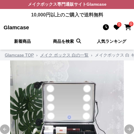
メイクボックス
専門通販サイト
Glamcase
10,000
円以上のご購入で送料無料
0
0
Glamcase
新着商品
商品を検索
人気ランキング
Glamcase TOP
›
メイク ボックス 白の一覧
›
メイクボックス 白 
Previous slide
Ne