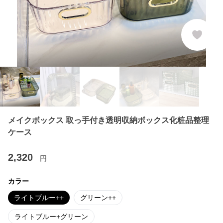
メイクボックス 取っ手付き透明収納ボックス化粧品整理
ケース
2,320
円
カラー
ライトブルー++
グリーン++
ライトブルー+グリーン