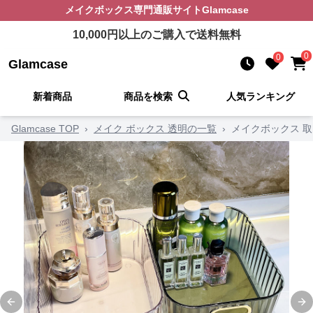
メイクボックス
専門通販サイト
Glamcase
10,000
円以上のご購入で送料無料
0
0
Glamcase
新着商品
商品を検索
人気ランキング
Glamcase TOP
›
メイク ボックス 透明の一覧
›
メイクボックス 
Previous slide
Ne