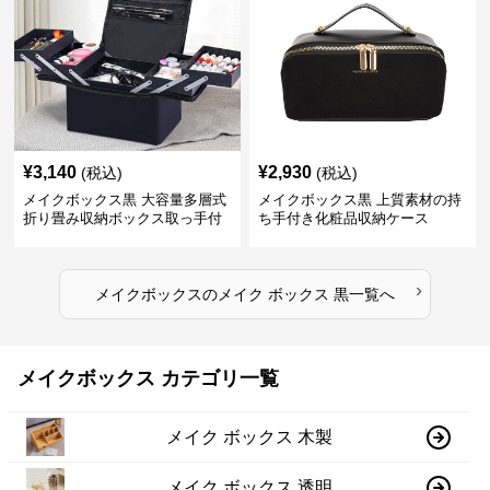
¥
3,140
¥
2,930
(税込)
(税込)
メイクボックス黒 大容量多層式
メイクボックス黒 上質素材の持
折り畳み収納ボックス取っ手付
ち手付き化粧品収納ケース
き
›
メイクボックス
の
メイク ボックス 黒
一覧へ
メイクボックス カテゴリ一覧
メイク ボックス 木製
メイク ボックス 透明