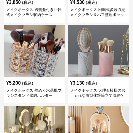
¥
3,850
¥
4,530
(税込)
(税込)
メイクボックス 透明蓋付き回転
メイクボックス 回転式多段収納
式メイクブラシ収納ケース
メイクブラシ＆パフ整理ボック
ス
¥
5,200
¥
3,130
(税込)
(税込)
メイクボックス 煌めく水晶風ブ
メイクボックス 大理石模様のお
ラシスタンド収納ホルダー
しゃれな筒型化粧筆立て収納ケ
ース