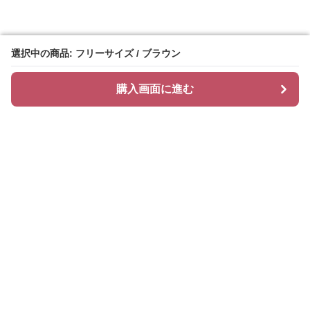
選択中の商品: フリーサイズ / ブラウン
選択中の商品: フリーサイズ / ブラウン
購入画面に進む
購入画面に進む
Glamcase
について
会社概要