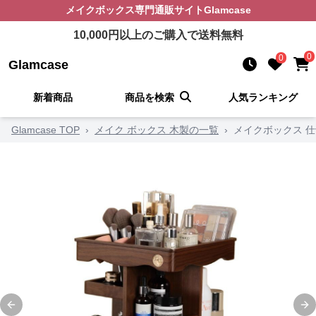
メイクボックス
専門通販サイト
Glamcase
10,000
円以上のご購入で送料無料
0
0
Glamcase
新着商品
商品を検索
人気ランキング
Glamcase TOP
›
メイク ボックス 木製の一覧
›
メイクボックス 
Previous slide
Ne