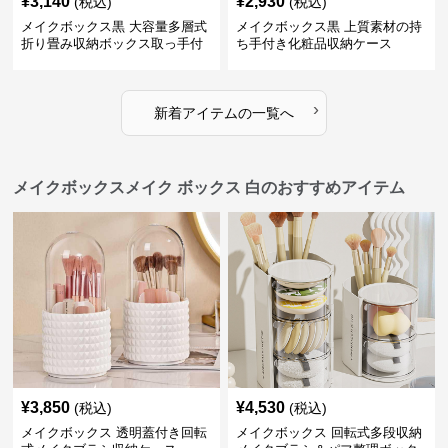
¥
3,140
¥
2,930
(税込)
(税込)
メイクボックス黒 大容量多層式
メイクボックス黒 上質素材の持
折り畳み収納ボックス取っ手付
ち手付き化粧品収納ケース
き
›
新着アイテムの一覧へ
メイクボックスメイク ボックス 白のおすすめアイテム
¥
3,850
¥
4,530
(税込)
(税込)
メイクボックス 透明蓋付き回転
メイクボックス 回転式多段収納