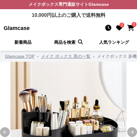
メイクボックス
専門通販サイト
Glamcase
10,000
円以上のご購入で送料無料
0
0
Glamcase
新着商品
商品を検索
人気ランキング
Glamcase TOP
›
メイク ボックス 黒の一覧
›
メイクボックス 多
Previous slide
Ne