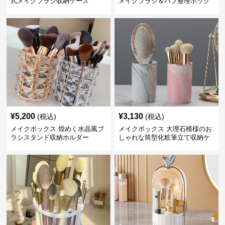
式メイクブラシ収納ケース
メイクブラシ＆パフ整理ボック
ス
¥
5,200
¥
3,130
(税込)
(税込)
メイクボックス 煌めく水晶風ブ
メイクボックス 大理石模様のお
ラシスタンド収納ホルダー
しゃれな筒型化粧筆立て収納ケ
ース