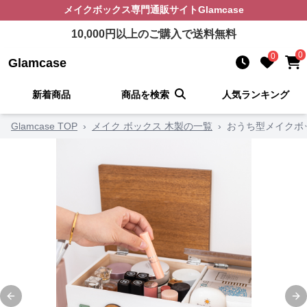
メイクボックス
専門通販サイト
Glamcase
10,000
円以上のご購入で送料無料
0
0
Glamcase
新着商品
商品を検索
人気ランキング
Glamcase TOP
›
メイク ボックス 木製の一覧
›
おうち型メイクボ
Previous slide
Ne