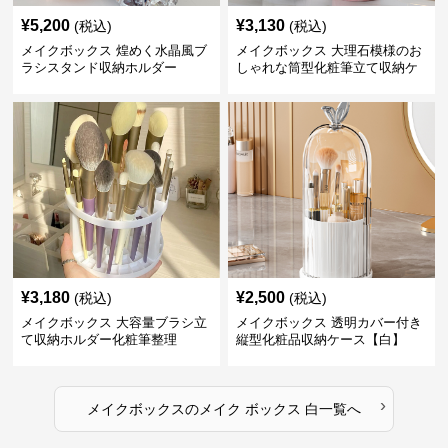
¥
5,200
¥
3,130
(税込)
(税込)
メイクボックス 煌めく水晶風ブ
メイクボックス 大理石模様のお
ラシスタンド収納ホルダー
しゃれな筒型化粧筆立て収納ケ
ース
¥
3,180
¥
2,500
(税込)
(税込)
メイクボックス 大容量ブラシ立
メイクボックス 透明カバー付き
て収納ホルダー化粧筆整理
縦型化粧品収納ケース【白】
›
メイクボックス
の
メイク ボックス 白
一覧へ