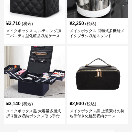
¥
2,710
¥
2,250
(税込)
(税込)
メイクボックス キルティング加
メイクボックス 回転式多機能メ
工バニティ型化粧品収納ケース
イクブラシ収納スタンド
【黒】
¥
3,140
¥
2,930
(税込)
(税込)
メイクボックス黒 大容量多層式
メイクボックス黒 上質素材の持
折り畳み収納ボックス取っ手付
ち手付き化粧品収納ケース
き