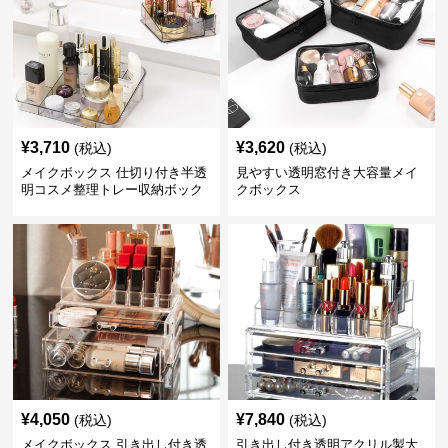
¥
3,710
¥
3,620
(税込)
(税込)
メイクボックス 仕切り付き半透
見やすい透明窓付き大容量メイ
明コスメ整理トレー収納ボック
クボックス
ス
¥
4,050
¥
7,840
(税込)
(税込)
メイクボックス 引き出し付き透
引き出し付き透明アクリル製大