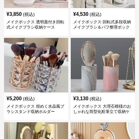
¥
3,850
¥
4,530
(税込)
(税込)
メイクボックス 透明蓋付き回転
メイクボックス 回転式多段収納
式メイクブラシ収納ケース
メイクブラシ＆パフ整理ボック
ス
¥
5,200
¥
3,130
(税込)
(税込)
メイクボックス 煌めく水晶風ブ
メイクボックス 大理石模様のお
ラシスタンド収納ホルダー
しゃれな筒型化粧筆立て収納ケ
ース