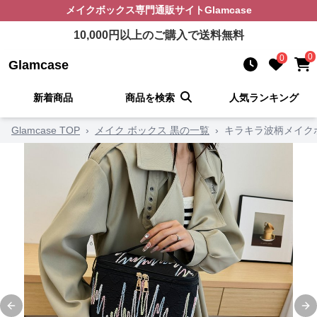
メイクボックス
専門通販サイト
Glamcase
10,000
円以上のご購入で送料無料
0
0
Glamcase
新着商品
商品を検索
人気ランキング
Glamcase TOP
›
メイク ボックス 黒の一覧
›
キラキラ波柄メイク
Previous slide
Ne