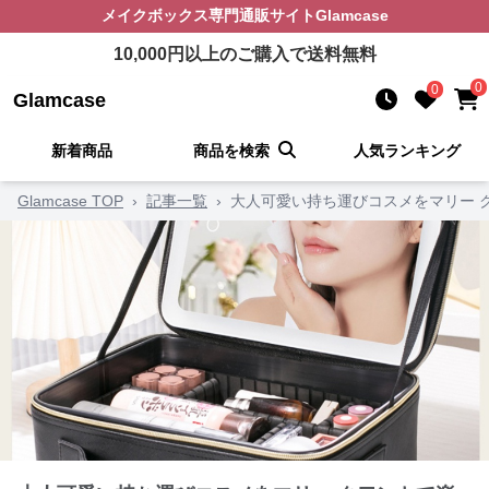
メイクボックス
専門通販サイト
Glamcase
10,000
円以上のご購入で送料無料
0
0
Glamcase
新着商品
商品を検索
人気ランキング
Glamcase TOP
›
記事一覧
›
大人可愛い持ち運びコスメをマリー 