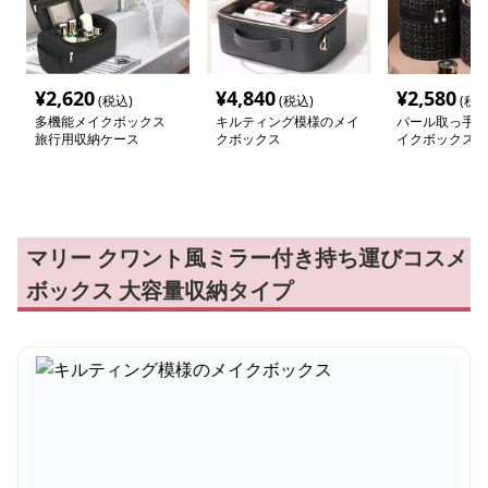
¥
2,620
¥
4,840
¥
2,580
(税込)
(税込)
(税込
多機能メイクボックス
キルティング模様のメイ
パール取っ手付
旅行用収納ケース
クボックス
イクボックス
マリー クワント風ミラー付き持ち運びコスメ
ボックス 大容量収納タイプ