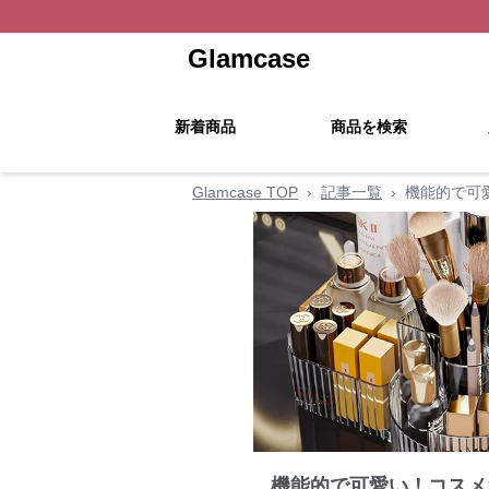
Glamcase
新着商品
商品を検索
Glamcase TOP
›
記事一覧
›
機能的で可
機能的で可愛い！コスメ