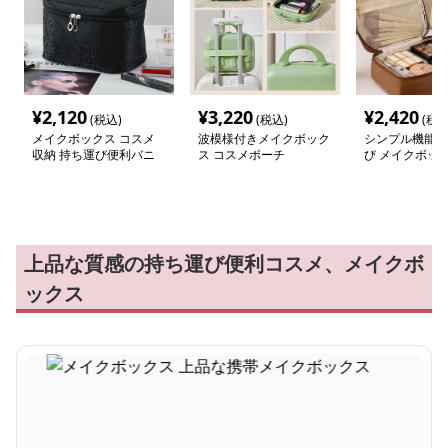
¥
2,120
¥
3,220
¥
2,420
(税込)
(税込)
(税込
メイクボックス コスメ
波模様付きメイクボック
シンプル機能美
収納 持ち運び便利バニ
ス コスメポーチ
び メイクボッ
ティケース
上品な質感の持ち運び便利コスメ、メイクボ
ックス