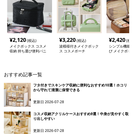
¥
2,120
¥
3,220
¥
2,420
(税込)
(税込)
(税込
メイクボックス コスメ
波模様付きメイクボック
シンプル機能美
収納 持ち運び便利バニ
ス コスメポーチ
び メイクボッ
ティケース
おすすめ記事一覧
フタ付きでスキンケア収納に便利なおすすめ10選！ホコリ
から守れて清潔に保管できる
更新日
2026-07-28
コスメ収納アクリルケースおすすめ9選！中身が見やすく取
り出しやすい
更新日
2026-07-28