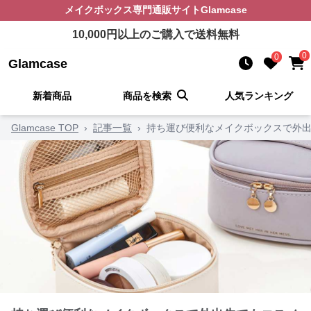
メイクボックス
専門通販サイト
Glamcase
10,000
円以上のご購入で送料無料
0
0
Glamcase
新着商品
商品を検索
人気ランキング
Glamcase TOP
›
記事一覧
›
持ち運び便利なメイクボックスで外出