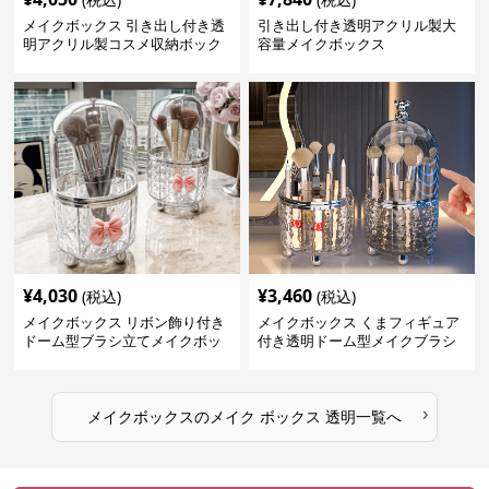
メイクボックス 引き出し付き透
引き出し付き透明アクリル製大
明アクリル製コスメ収納ボック
容量メイクボックス
ス
¥
4,030
¥
3,460
(税込)
(税込)
メイクボックス リボン飾り付き
メイクボックス くまフィギュア
ドーム型ブラシ立てメイクボッ
付き透明ドーム型メイクブラシ
クス
収納ケース
›
メイクボックス
の
メイク ボックス 透明
一覧へ