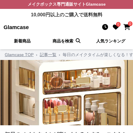
メイクボックス
専門通販サイト
Glamcase
10,000
円以上のご購入で送料無料
0
0
Glamcase
新着商品
商品を検索
人気ランキング
Glamcase TOP
›
記事一覧
›
毎日のメイクタイムが楽しくなる！す