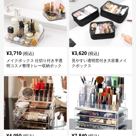
¥
3,710
¥
3,620
(税込)
(税込)
メイクボックス 仕切り付き半透
見やすい透明窓付き大容量メイ
明コスメ整理トレー収納ボック
クボックス
ス
¥
4,050
¥
7,840
(税込)
(税込)