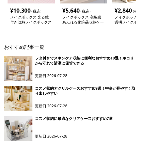
¥
10,300
¥
5,640
¥
2,840
(税込)
(税込)
(税込
メイクボックス 光る鏡
メイクボックス 高級感
メイクボックス
付き収納メイクボックス
あふれる化粧品収納ケー
透明メイクボッ
ス
おすすめ記事一覧
フタ付きでスキンケア収納に便利なおすすめ10選！ホコリ
から守れて清潔に保管できる
更新日
2026-07-28
コスメ収納アクリルケースおすすめ9選！中身が見やすく取
り出しやすい
更新日
2026-07-28
コスメ収納に最適なクリアケースおすすめ7選
更新日
2026-07-28