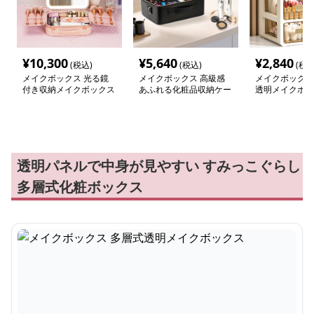
¥
10,300
¥
5,640
¥
2,840
(税込)
(税込)
(税込
メイクボックス 光る鏡
メイクボックス 高級感
メイクボックス
付き収納メイクボックス
あふれる化粧品収納ケー
透明メイクボッ
ス
透明パネルで中身が見やすい すみっこぐらし
多層式化粧ボックス