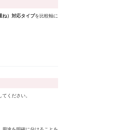
重ね）対応タイプ
を比較軸に
してください。
、用途を明確に分けることを