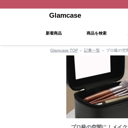
Glamcase
新着商品
商品を検索
Glamcase TOP
›
記事一覧
›
プロ級の空
プロ級の空間に！メイク