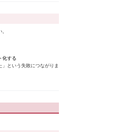
い。
ト化する
た」という失敗につながりま