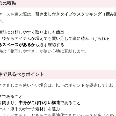
の比較軸
ケースを選ぶ際は、
引き出し付きタイプ
や
スタッキング（積み
す。
類別に分類しやすく取り出しも簡単
、後からアイテムが増えても買い足して縦に積み上げられる
るスペースがあるか
も必ず確認する
納の「整理しやすさ」が使い心地に直結します。
件で見るべきポイント
イク直しにも使いたい場合は、以下のポイントを優先して比較
ズであること
り閉まり、
中身がこぼれない構造
であること
ース・厚手のポーチ素材）を選ぶ
しようとすると、どちらにも最適化できないケースが多いため