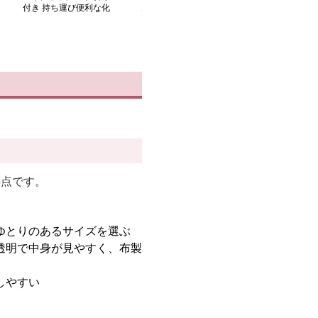
付き 持ち運び便利な化
き多機能化粧品収納ケー
あふれる化粧品
粧道具収納ケース
ス
ス
3点です。
ゆとりのあるサイズを選ぶ
透明で中身が見やすく、布製
しやすい