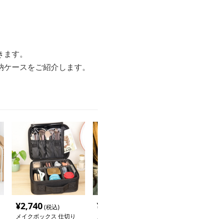
きます。
納ケースをご紹介します。
¥
2,740
¥
9,880
¥
5,640
(税込)
(税込)
(税込
メイクボックス 仕切り
メイクボックス 照明付
メイクボックス