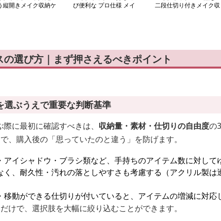
う縦開きメイク収納ケ
び便利な プロ仕様 メイ
二段仕切り付きメイク収
ス
ク収納ケース
納バッグ
スの選び方｜まず押さえるべきポイント
を選ぶうえで重要な判断基準
ぶ際に最初に確認すべきは、
収納量・素材・仕切りの自由度
の
とで、購入後の「思っていたのと違う」を防げます。
・アイシャドウ・ブラシ類など、手持ちのアイテム数に対して
なく、耐久性・汚れの落としやすさも考慮する（アクリル製は
・移動ができる仕切りが付いていると、アイテムの増減に対応
くだけで、選択肢を大幅に絞り込むことができます。