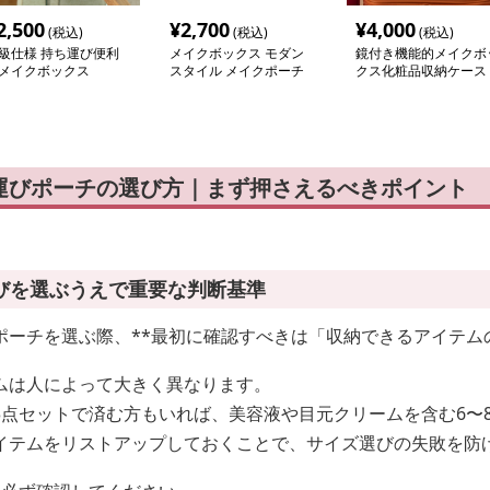
2,500
¥
2,700
¥
4,000
(税込)
(税込)
(税込)
級仕様 持ち運び便利
メイクボックス モダン
鏡付き機能的メイクボ
メイクボックス
スタイル メイクポーチ
クス化粧品収納ケース
運びポーチの選び方｜まず押さえるべきポイント
びを選ぶうえで重要な判断基準
ポーチを選ぶ際、**最初に確認すべきは「収納できるアイテム
ムは人によって大きく異なります。
3点セットで済む方もいれば、美容液や目元クリームを含む6〜
イテムをリストアップしておくことで、サイズ選びの失敗を防