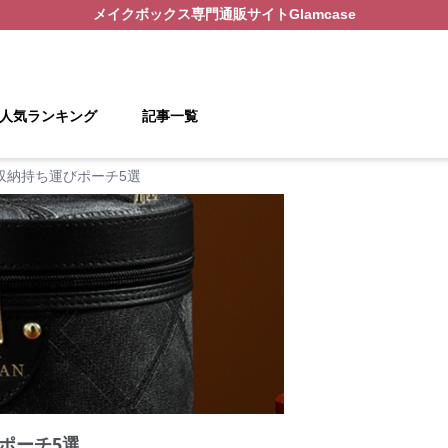
メイクボックス
専門通販サイト
Glamcase
人気ランキング
記事一覧
収納持ち運びポーチ5選
ポーチ5選