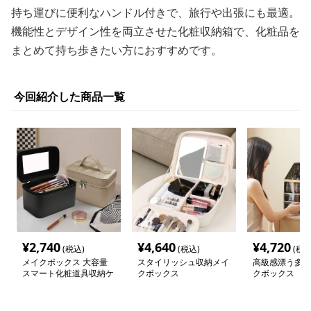
持ち運びに便利なハンドル付きで、旅行や出張にも最適。
機能性とデザイン性を両立させた化粧収納箱で、化粧品を
まとめて持ち歩きたい方におすすめです。
今回紹介した商品一覧
¥
2,740
¥
4,640
¥
4,720
(税込)
(税込)
(税込
メイクボックス 大容量
スタイリッシュ収納メイ
高級感漂う多段
スマート化粧道具収納ケ
クボックス
クボックス
ース