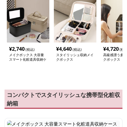
¥
2,740
¥
4,640
¥
4,720
(税込)
(税込)
(税込
メイクボックス 大容量
スタイリッシュ収納メイ
高級感漂う多段
スマート化粧道具収納ケ
クボックス
クボックス
ース
コンパクトでスタイリッシュな携帯型化粧収
納箱