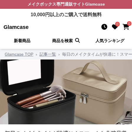
メイクボックス
専門通販サイト
Glamcase
10,000
円以上のご購入で送料無料
0
0
Glamcase
新着商品
商品を検索
人気ランキング
Glamcase TOP
›
記事一覧
›
毎日のメイクタイムが快適に！スマー