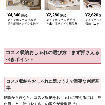
¥
4,340
¥
2,280
¥
2,620
(税込)
(税込)
(税込
メイクボックス 高級感
メイクボックス 透明引
メイクボックス
漂う縦開きメイク収納ケ
き出し収納メイク用品整
収納バニティケ
ース
理ケース
コスメ収納おしゃれの選び方｜まず押さえる
べきポイント
コスメ収納をおしゃれに選ぶうえで重要な判断基
準
結論から言うと、コスメ収納をおしゃれに整えるには「見
た目」と「使いやすさ」の両立が最重要です。