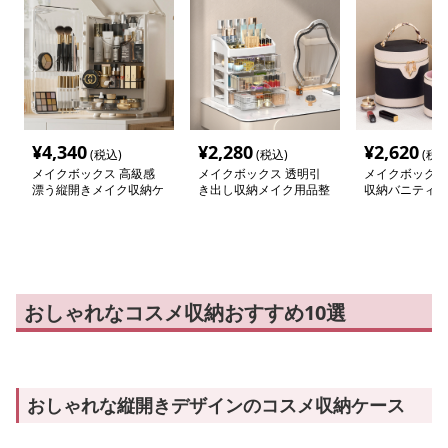
¥
4,340
¥
2,280
¥
2,620
(税込)
(税込)
(税込
メイクボックス 高級感
メイクボックス 透明引
メイクボックス
漂う縦開きメイク収納ケ
き出し収納メイク用品整
収納バニティケ
ース
理ケース
おしゃれなコスメ収納おすすめ10選
おしゃれな縦開きデザインのコスメ収納ケース