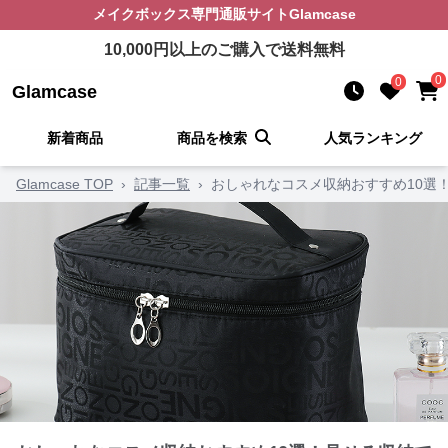
メイクボックス
専門通販サイト
Glamcase
10,000
円以上のご購入で送料無料
0
0
Glamcase
新着商品
商品を検索
人気ランキング
Glamcase TOP
›
記事一覧
›
おしゃれなコスメ収納おすすめ10選